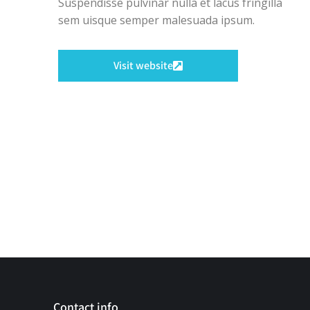
Suspendisse pulvinar nulla et lacus fringilla
sem uisque semper malesuada ipsum.
Visit website
Contact info