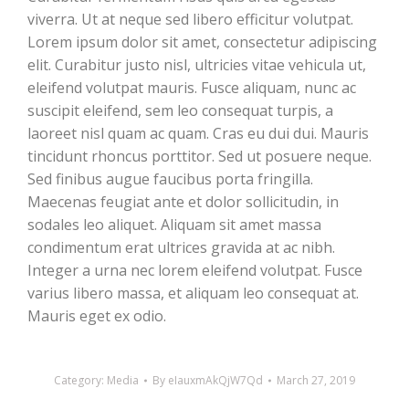
viverra. Ut at neque sed libero efficitur volutpat.
Lorem ipsum dolor sit amet, consectetur adipiscing
elit. Curabitur justo nisl, ultricies vitae vehicula ut,
eleifend volutpat mauris. Fusce aliquam, nunc ac
suscipit eleifend, sem leo consequat turpis, a
laoreet nisl quam ac quam. Cras eu dui dui. Mauris
tincidunt rhoncus porttitor. Sed ut posuere neque.
Sed finibus augue faucibus porta fringilla.
Maecenas feugiat ante et dolor sollicitudin, in
sodales leo aliquet. Aliquam sit amet massa
condimentum erat ultrices gravida at ac nibh.
Integer a urna nec lorem eleifend volutpat. Fusce
varius libero massa, et aliquam leo consequat at.
Mauris eget ex odio.
Category:
Media
By
eIauxmAkQjW7Qd
March 27, 2019