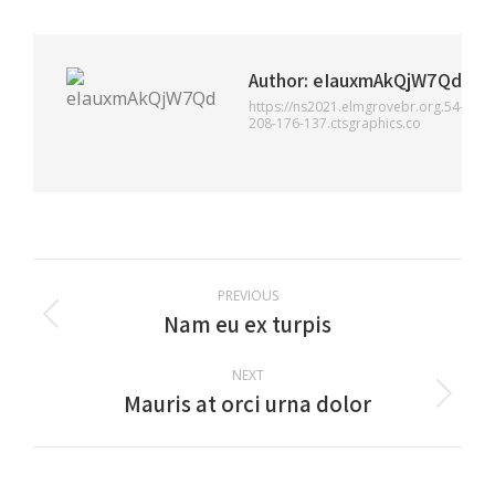
Author:
eIauxmAkQjW7Qd
https://ns2021.elmgrovebr.org.54-
208-176-137.ctsgraphics.co
Post
PREVIOUS
navigation
Nam eu ex turpis
Previous
post:
NEXT
Mauris at orci urna dolor
Next
post: