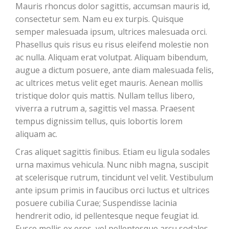
Mauris rhoncus dolor sagittis, accumsan mauris id,
consectetur sem. Nam eu ex turpis. Quisque
semper malesuada ipsum, ultrices malesuada orci.
Phasellus quis risus eu risus eleifend molestie non
ac nulla. Aliquam erat volutpat. Aliquam bibendum,
augue a dictum posuere, ante diam malesuada felis,
ac ultrices metus velit eget mauris. Aenean mollis
tristique dolor quis mattis. Nullam tellus libero,
viverra a rutrum a, sagittis vel massa. Praesent
tempus dignissim tellus, quis lobortis lorem
aliquam ac.
Cras aliquet sagittis finibus. Etiam eu ligula sodales
urna maximus vehicula. Nunc nibh magna, suscipit
at scelerisque rutrum, tincidunt vel velit. Vestibulum
ante ipsum primis in faucibus orci luctus et ultrices
posuere cubilia Curae; Suspendisse lacinia
hendrerit odio, id pellentesque neque feugiat id.
Fusce mollis ex eros, vel pellentesque arcu sodales