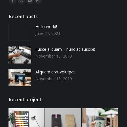
Facebook
X
YouTube
Instagram
page
page
page
page
Recent posts
opens
opens
opens
opens
in
in
in
in
Hello world!
new
new
new
new
June 27, 2021
window
window
window
window
Fusce aliquam – nunc ac suscipit
November 13, 2019
Aliquam erat volutpat
November 13, 2019
Recent projects