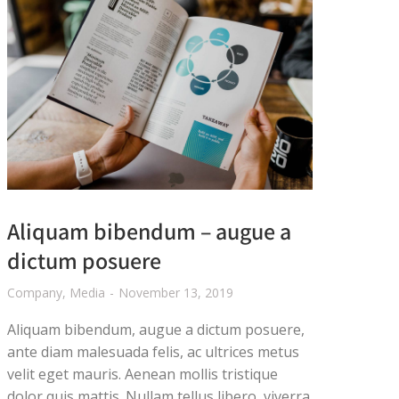
Aliquam bibendum – augue a
dictum posuere
Company
,
Media
November 13, 2019
Aliquam bibendum, augue a dictum posuere,
ante diam malesuada felis, ac ultrices metus
velit eget mauris. Aenean mollis tristique
dolor quis mattis. Nullam tellus libero, viverra