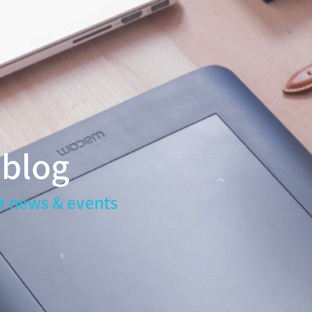
 blog
t news & events