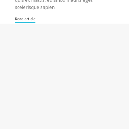
scelerisque sapien.
Read article
1
2
→