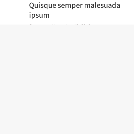
Quisque semper malesuada
ipsum
Company
November 13, 2019
Vestibulum semper sed magna pretium
congue. Fusce eget arcu eget nisi mattis
lacinia sit amet at sem. Quisque porttitor
bibendum leo ornare pharetra. Curabitur
cursus sapien sed porta dapibus. Quisque
quis ex mattis, euismod mauris eget,
scelerisque sapien.
Read article